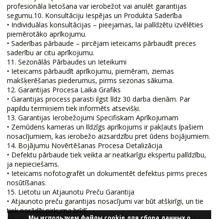
profesionāla lietošana var ierobežot vai anulēt garantijas
segumu.10. Konsultāciju Iespējas un Produkta Saderība
• Individuālas konsultācijas – pieejamas, lai palīdzētu izvēlēties
piemērotāko aprīkojumu.
• Saderības pārbaude – pircējam ieteicams pārbaudīt preces
saderību ar citu aprīkojumu.
11. Sezonālās Pārbaudes un Ieteikumi
• Ieteicams pārbaudīt aprīkojumu, piemēram, ziemas
makšķerēšanas piederumus, pirms sezonas sākuma.
12. Garantijas Procesa Laika Grafiks
• Garantijas process parasti ilgst līdz 30 darba dienām. Par
papildu termiņiem tiek informēts atsevišķi.
13. Garantijas Ierobežojumi Specifiskam Aprīkojumam
• Zemūdens kameras un līdzīgs aprīkojums ir pakļauts īpašiem
nosacījumiem, kas ierobežo aizsardzību pret ūdens bojājumiem.
14. Bojājumu Novērtēšanas Procesa Detalizācija
• Defektu pārbaude tiek veikta ar neatkarīgu ekspertu palīdzību,
ja nepieciešams.
• Ieteicams nofotografēt un dokumentēt defektus pirms preces
nosūtīšanas.
15. Lietotu un Atjaunotu Preču Garantija
• Atjaunoto preču garantijas nosacījumi var būt atšķirīgi, un tie
tiek norādīti pirkuma brīdī.
Мы используем файлы cookie для сбора данных о