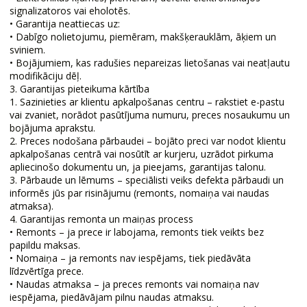
signalizatoros vai eholotēs.
• Garantija neattiecas uz:
• Dabīgo nolietojumu, piemēram, makšķerauklām, āķiem un
sviniem.
• Bojājumiem, kas radušies nepareizas lietošanas vai neatļautu
modifikāciju dēļ.
3. Garantijas pieteikuma kārtība
1. Sazinieties ar klientu apkalpošanas centru – rakstiet e-pastu
vai zvaniet, norādot pasūtījuma numuru, preces nosaukumu un
bojājuma aprakstu.
2. Preces nodošana pārbaudei – bojāto preci var nodot klientu
apkalpošanas centrā vai nosūtīt ar kurjeru, uzrādot pirkuma
apliecinošo dokumentu un, ja pieejams, garantijas talonu.
3. Pārbaude un lēmums – speciālisti veiks defekta pārbaudi un
informēs jūs par risinājumu (remonts, nomaiņa vai naudas
atmaksa).
4. Garantijas remonta un maiņas process
• Remonts – ja prece ir labojama, remonts tiek veikts bez
papildu maksas.
• Nomaiņa – ja remonts nav iespējams, tiek piedāvāta
līdzvērtīga prece.
• Naudas atmaksa – ja preces remonts vai nomaiņa nav
iespējama, piedāvājam pilnu naudas atmaksu.