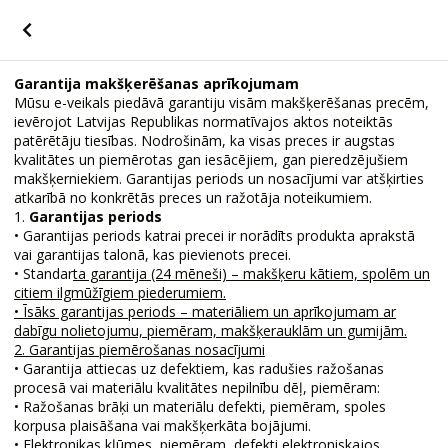
Garantija makšķerēšanas aprīkojumam
Mūsu e-veikals piedāvā garantiju visām makšķerēšanas precēm,
ievērojot Latvijas Republikas normatīvajos aktos noteiktās
patērētāju tiesības. Nodrošinām, ka visas preces ir augstas
kvalitātes un piemērotas gan iesācējiem, gan pieredzējušiem
makšķerniekiem. Garantijas periods un nosacījumi var atšķirties
atkarībā no konkrētās preces un ražotāja noteikumiem.
1.
Garantijas periods
• Garantijas periods katrai precei ir norādīts produkta aprakstā
vai garantijas talonā, kas pievienots precei.
• Standar
ta garantija (24 mēneši) – makšķeru kātiem, spolēm un
citiem ilgmūžīgiem piederumiem.
• Īsāks garantijas periods – materiāliem un aprīkojumam ar
dabīgu nolietojumu, piemēram, makšķerauklām un gumijām.
2. Garantijas piemērošanas nosacījumi
• Garantija attiecas uz defektiem, kas radušies ražošanas
procesā vai materiālu kvalitātes nepilnību dēļ, piemēram:
• Ražošanas brāķi un materiālu defekti, piemēram, spoles
korpusa plaisāšana vai makšķerkāta bojājumi.
• Elektronikas kļūmes, piemēram, defekti elektroniskajos