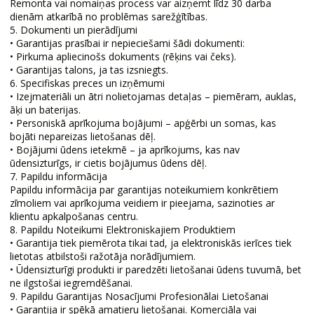
Remonta vai nomaiņas process var aizņemt līdz 30 darba
dienām atkarībā no problēmas sarežģītības.
5. Dokumenti un pierādījumi
• Garantijas prasībai ir nepieciešami šādi dokumenti:
• Pirkuma apliecinošs dokuments (rēķins vai čeks).
• Garantijas talons, ja tas izsniegts.
6. Specifiskas preces un izņēmumi
• Izejmateriāli un ātri nolietojamas detaļas – piemēram, auklas,
āķi un baterijas.
• Personiskā aprīkojuma bojājumi – apģērbi un somas, kas
bojāti nepareizas lietošanas dēļ.
• Bojājumi ūdens ietekmē – ja aprīkojums, kas nav
ūdensizturīgs, ir cietis bojājumus ūdens dēļ.
7. Papildu informācija
Papildu informācija par garantijas noteikumiem konkrētiem
zīmoliem vai aprīkojuma veidiem ir pieejama, sazinoties ar
klientu apkalpošanas centru.
8. Papildu Noteikumi Elektroniskajiem Produktiem
• Garantija tiek piemērota tikai tad, ja elektroniskās ierīces tiek
lietotas atbilstoši ražotāja norādījumiem.
• Ūdensizturīgi produkti ir paredzēti lietošanai ūdens tuvumā, bet
ne ilgstošai iegremdēšanai.
9. Papildu Garantijas Nosacījumi Profesionālai Lietošanai
• Garantija ir spēkā amatieru lietošanai. Komerciāla vai