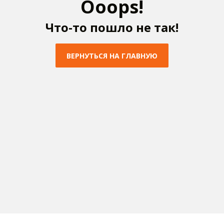
O
o
o
p
s
!
Ч
т
о
-
т
о
п
о
ш
л
о
н
е
т
а
к
!
В
Е
Р
Н
У
Т
Ь
С
Я
Н
А
Г
Л
А
В
Н
У
Ю