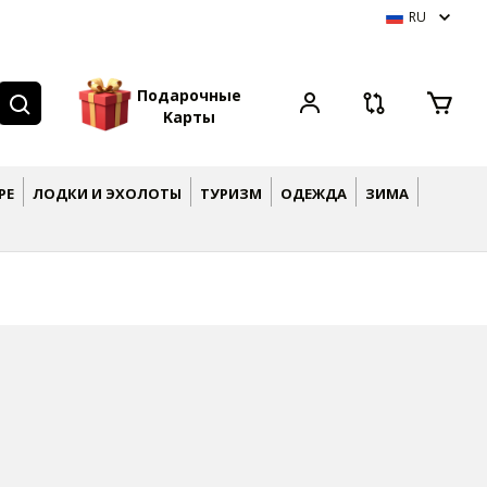
RU
П
о
д
а
р
о
ч
н
ы
е
K
а
р
т
ы
РЕ
ЛОДКИ И ЭХОЛОТЫ
ТУРИЗМ
ОДЕЖДА
ЗИМА