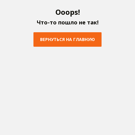
O
o
o
p
s
!
Ч
т
о
-
т
о
п
о
ш
л
о
н
е
т
а
к
!
В
Е
Р
Н
У
Т
Ь
С
Я
Н
А
Г
Л
А
В
Н
У
Ю