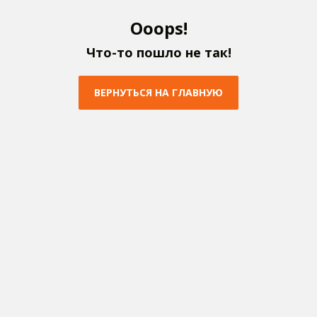
O
o
o
p
s
!
Ч
т
о
-
т
о
п
о
ш
л
о
н
е
т
а
к
!
В
Е
Р
Н
У
Т
Ь
С
Я
Н
А
Г
Л
А
В
Н
У
Ю