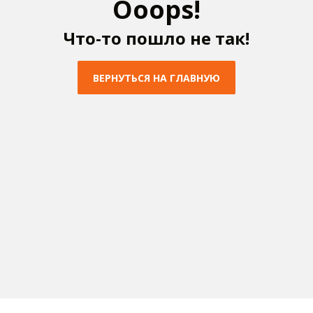
O
o
o
p
s
!
Ч
т
о
-
т
о
п
о
ш
л
о
н
е
т
а
к
!
В
Е
Р
Н
У
Т
Ь
С
Я
Н
А
Г
Л
А
В
Н
У
Ю