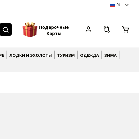
RU
П
о
д
а
р
о
ч
н
ы
е
K
а
р
т
ы
РЕ
ЛОДКИ И ЭХОЛОТЫ
ТУРИЗМ
ОДЕЖДА
ЗИМА