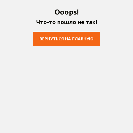
O
o
o
p
s
!
Ч
т
о
-
т
о
п
о
ш
л
о
н
е
т
а
к
!
В
Е
Р
Н
У
Т
Ь
С
Я
Н
А
Г
Л
А
В
Н
У
Ю