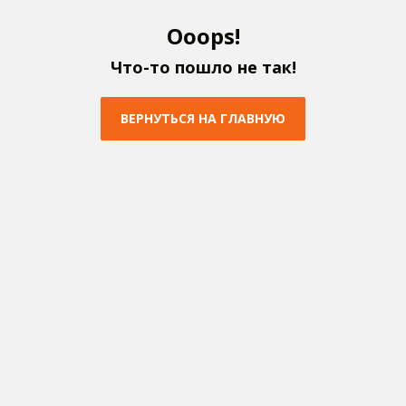
O
o
o
p
s
!
Ч
т
о
-
т
о
п
о
ш
л
о
н
е
т
а
к
!
В
Е
Р
Н
У
Т
Ь
С
Я
Н
А
Г
Л
А
В
Н
У
Ю