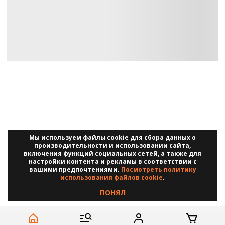
Мы используем файлы cookie для сбора данных о
производительности и использовании сайта,
включения функций социальных сетей, а также для
настройки контента и рекламы в соответствии с
вашими предпочтениями.
П
о
с
м
о
т
р
е
т
ь
п
о
л
и
т
и
к
у
и
с
п
о
л
ь
з
о
в
а
н
и
я
ф
а
й
л
о
в
c
o
o
k
i
e
П
О
Н
Я
Л