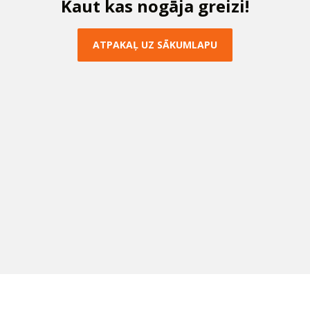
K
a
u
t
k
a
s
n
o
g
ā
j
a
g
r
e
i
z
i
!
A
T
P
A
K
A
Ļ
U
Z
S
Ā
K
U
M
L
A
P
U