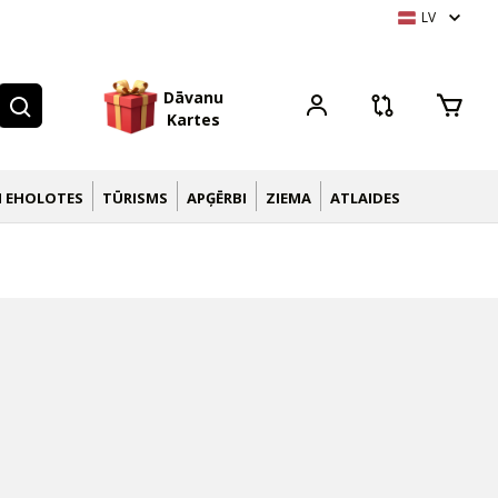
LV
D
ā
v
a
n
u
K
a
r
t
e
s
N EHOLOTES
TŪRISMS
APĢĒRBI
ZIEMA
ATLAIDES