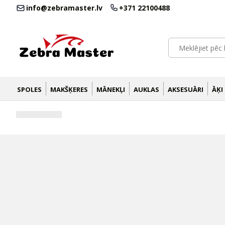
info@zebramaster.lv
+371 22100488
SPOLES
MAKŠĶERES
MĀNEKĻI
AUKLAS
AKSESUĀRI
ĀĶI