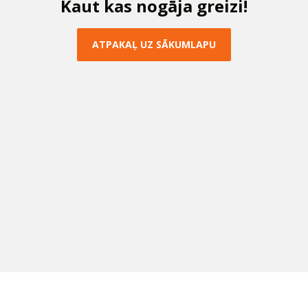
K
a
u
t
k
a
s
n
o
g
ā
j
a
g
r
e
i
z
i
!
A
T
P
A
K
A
Ļ
U
Z
S
Ā
K
U
M
L
A
P
U