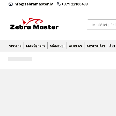
info@zebramaster.lv
+371 22100488
SPOLES
MAKŠĶERES
MĀNEKĻI
AUKLAS
AKSESUĀRI
ĀĶI