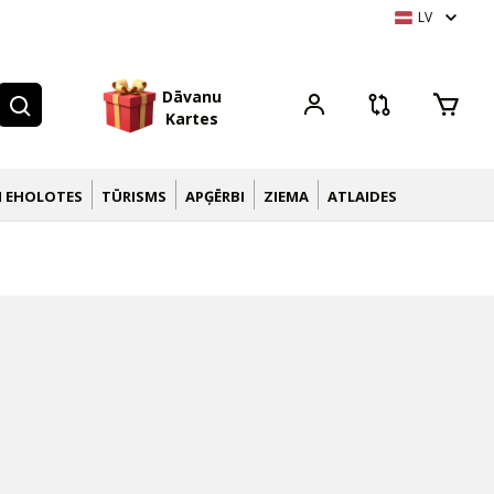
LV
D
ā
v
a
n
u
K
a
r
t
e
s
N EHOLOTES
TŪRISMS
APĢĒRBI
ZIEMA
ATLAIDES