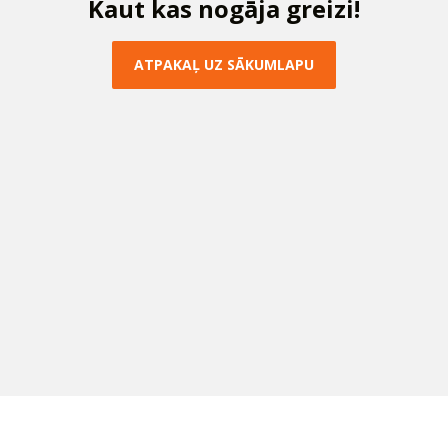
K
a
u
t
k
a
s
n
o
g
ā
j
a
g
r
e
i
z
i
!
A
T
P
A
K
A
Ļ
U
Z
S
Ā
K
U
M
L
A
P
U