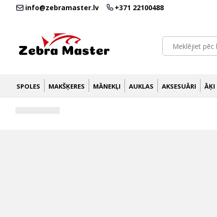
info@zebramaster.lv
+371 22100488
SPOLES
MAKŠĶERES
MĀNEKĻI
AUKLAS
AKSESUĀRI
ĀĶI