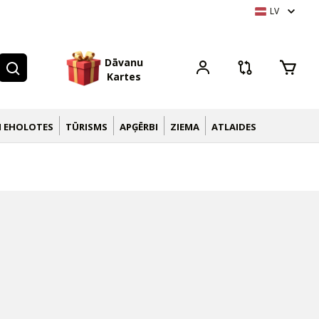
LV
D
ā
v
a
n
u
K
a
r
t
e
s
N EHOLOTES
TŪRISMS
APĢĒRBI
ZIEMA
ATLAIDES