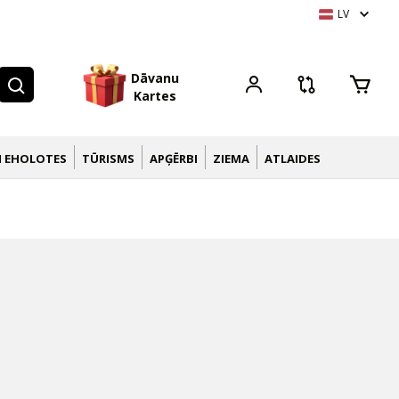
LV
D
ā
v
a
n
u
K
a
r
t
e
s
N EHOLOTES
TŪRISMS
APĢĒRBI
ZIEMA
ATLAIDES