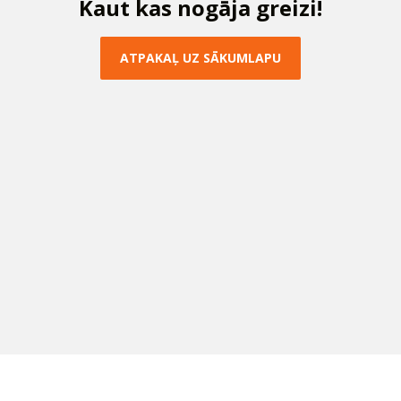
K
a
u
t
k
a
s
n
o
g
ā
j
a
g
r
e
i
z
i
!
A
T
P
A
K
A
Ļ
U
Z
S
Ā
K
U
M
L
A
P
U