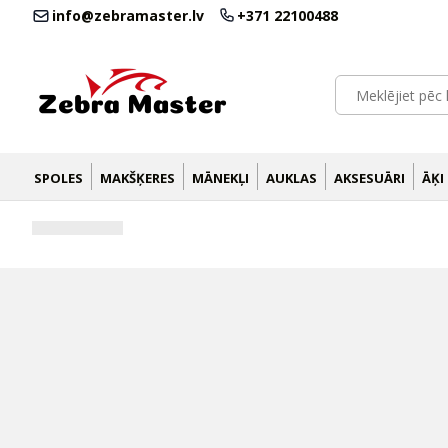
info@zebramaster.lv
+371 22100488
SPOLES
MAKŠĶERES
MĀNEKĻI
AUKLAS
AKSESUĀRI
ĀĶI