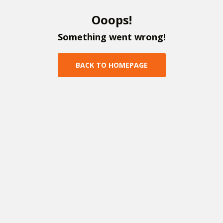
O
o
o
p
s
!
S
o
m
e
t
h
i
n
g
w
e
n
t
w
r
o
n
g
!
B
A
C
K
T
O
H
O
M
E
P
A
G
E