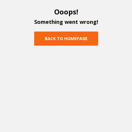
O
o
o
p
s
!
S
o
m
e
t
h
i
n
g
w
e
n
t
w
r
o
n
g
!
B
A
C
K
T
O
H
O
M
E
P
A
G
E