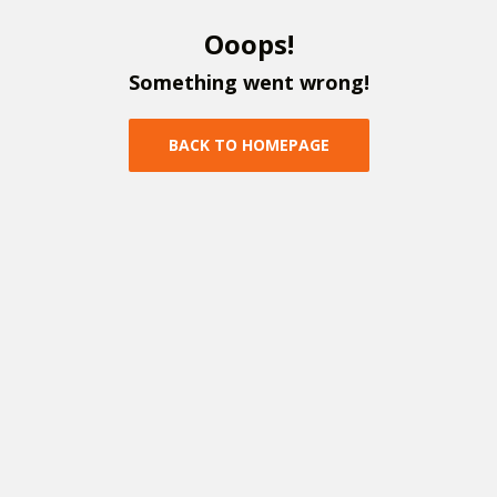
O
o
o
p
s
!
S
o
m
e
t
h
i
n
g
w
e
n
t
w
r
o
n
g
!
B
A
C
K
T
O
H
O
M
E
P
A
G
E