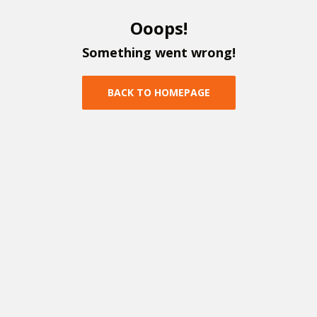
O
o
o
p
s
!
S
o
m
e
t
h
i
n
g
w
e
n
t
w
r
o
n
g
!
B
A
C
K
T
O
H
O
M
E
P
A
G
E