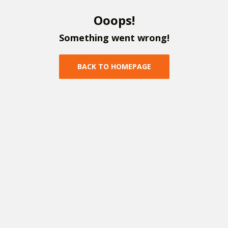
O
o
o
p
s
!
S
o
m
e
t
h
i
n
g
w
e
n
t
w
r
o
n
g
!
B
A
C
K
T
O
H
O
M
E
P
A
G
E