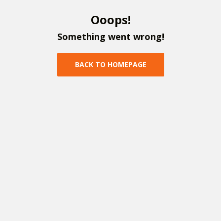
O
o
o
p
s
!
S
o
m
e
t
h
i
n
g
w
e
n
t
w
r
o
n
g
!
B
A
C
K
T
O
H
O
M
E
P
A
G
E