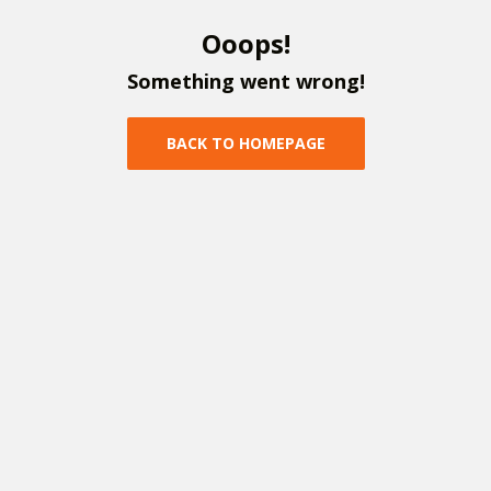
O
o
o
p
s
!
S
o
m
e
t
h
i
n
g
w
e
n
t
w
r
o
n
g
!
B
A
C
K
T
O
H
O
M
E
P
A
G
E