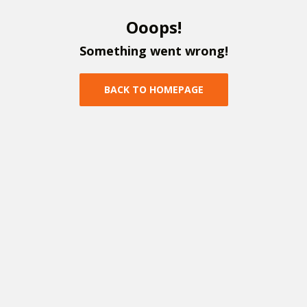
O
o
o
p
s
!
S
o
m
e
t
h
i
n
g
w
e
n
t
w
r
o
n
g
!
B
A
C
K
T
O
H
O
M
E
P
A
G
E