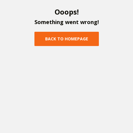
O
o
o
p
s
!
S
o
m
e
t
h
i
n
g
w
e
n
t
w
r
o
n
g
!
B
A
C
K
T
O
H
O
M
E
P
A
G
E