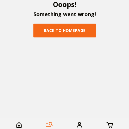
O
o
o
p
s
!
S
o
m
e
t
h
i
n
g
w
e
n
t
w
r
o
n
g
!
B
A
C
K
T
O
H
O
M
E
P
A
G
E