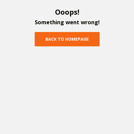
O
o
o
p
s
!
S
o
m
e
t
h
i
n
g
w
e
n
t
w
r
o
n
g
!
B
A
C
K
T
O
H
O
M
E
P
A
G
E