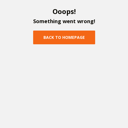
O
o
o
p
s
!
S
o
m
e
t
h
i
n
g
w
e
n
t
w
r
o
n
g
!
B
A
C
K
T
O
H
O
M
E
P
A
G
E