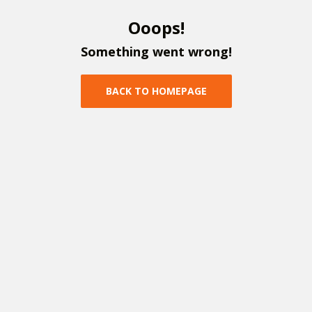
O
o
o
p
s
!
S
o
m
e
t
h
i
n
g
w
e
n
t
w
r
o
n
g
!
B
A
C
K
T
O
H
O
M
E
P
A
G
E