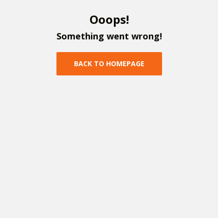
O
o
o
p
s
!
S
o
m
e
t
h
i
n
g
w
e
n
t
w
r
o
n
g
!
B
A
C
K
T
O
H
O
M
E
P
A
G
E