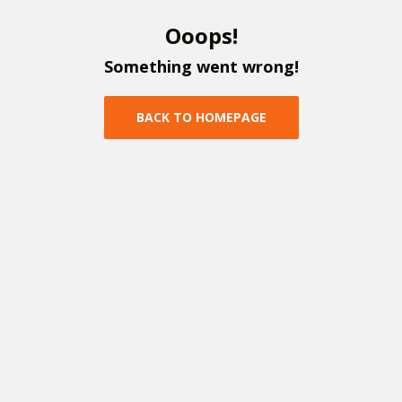
O
o
o
p
s
!
S
o
m
e
t
h
i
n
g
w
e
n
t
w
r
o
n
g
!
B
A
C
K
T
O
H
O
M
E
P
A
G
E