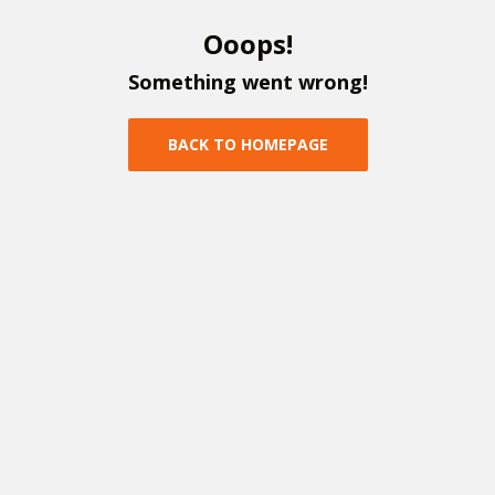
O
o
o
p
s
!
S
o
m
e
t
h
i
n
g
w
e
n
t
w
r
o
n
g
!
B
A
C
K
T
O
H
O
M
E
P
A
G
E