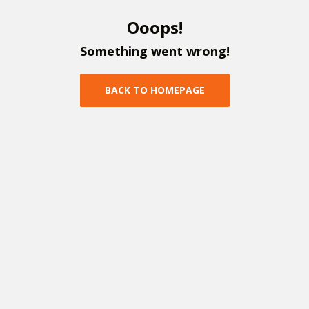
O
o
o
p
s
!
S
o
m
e
t
h
i
n
g
w
e
n
t
w
r
o
n
g
!
B
A
C
K
T
O
H
O
M
E
P
A
G
E