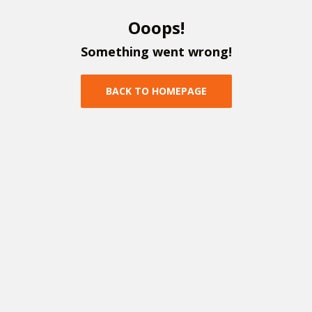
O
o
o
p
s
!
S
o
m
e
t
h
i
n
g
w
e
n
t
w
r
o
n
g
!
B
A
C
K
T
O
H
O
M
E
P
A
G
E