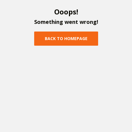
O
o
o
p
s
!
S
o
m
e
t
h
i
n
g
w
e
n
t
w
r
o
n
g
!
B
A
C
K
T
O
H
O
M
E
P
A
G
E