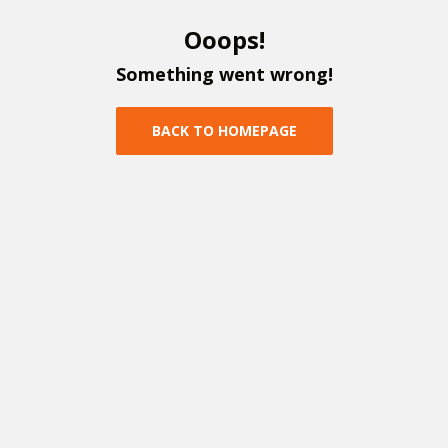
O
o
o
p
s
!
S
o
m
e
t
h
i
n
g
w
e
n
t
w
r
o
n
g
!
B
A
C
K
T
O
H
O
M
E
P
A
G
E