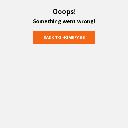
O
o
o
p
s
!
S
o
m
e
t
h
i
n
g
w
e
n
t
w
r
o
n
g
!
B
A
C
K
T
O
H
O
M
E
P
A
G
E