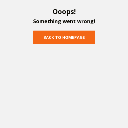
O
o
o
p
s
!
S
o
m
e
t
h
i
n
g
w
e
n
t
w
r
o
n
g
!
B
A
C
K
T
O
H
O
M
E
P
A
G
E